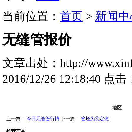
当前位置：
首页
>
新闻中
无缝管报价
文章出处：http://www.xinf
2016/12/26 12:18:40
点击
地区
上一篇：
今日无缝管行情
下一篇：
管坯为您定做
推荐产品