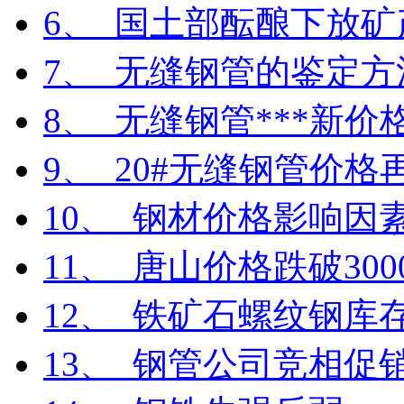
6、 国土部酝酿下放
7、 无缝钢管的鉴定方
8、 无缝钢管***新价
9、 20#无缝钢管价格
10、 钢材价格影响因
11、 唐山价格跌破300
12、 铁矿石螺纹钢库
13、 钢管公司竞相促