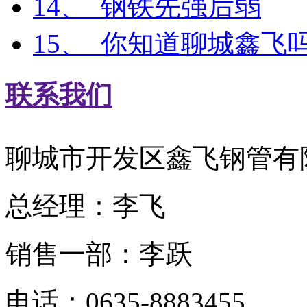
14、 钢铁先强后弱
15、 你知道聊城鑫飞
联系我们
聊城市开发区鑫飞钢管有
总经理：李飞
销售一部：李跃
电话：0635-8883455