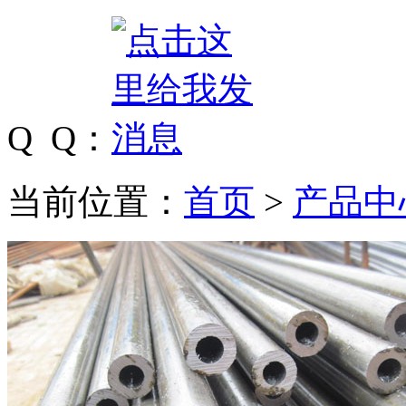
Q Q：
当前位置：
首页
>
产品中