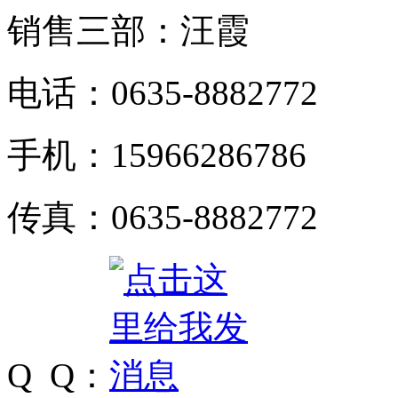
销售三部：汪霞
电话：0635-8882772
手机：15966286786
传真：0635-8882772
Q Q：