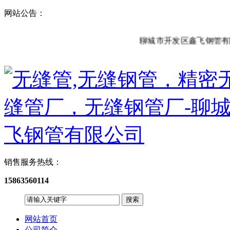
网站公告：
聊城市开发区鑫飞钢管有限公司主
销售服务热线：
15863560114
网站首页
公司简介